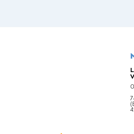
L
0
7
(
4