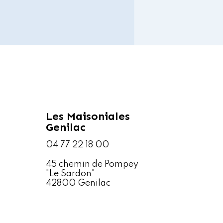
Les Maisoniales
Genilac
04 77 22 18 00
45 chemin de Pompey
"Le Sardon"
42800 Genilac