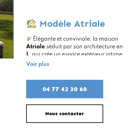
Modèle Atriale
Élégante et conviviale, la maison
Atriale
séduit par son architecture en
L
, qui crée un espace extérieur intime
et protégé, idéal pour aménager une
Voir plus
terrasse conviviale.
Grâce à ses
baies vitrées
généreuses
, la lumière naturelle
04 77 42 30 60
s’invite dans toutes les pièces, offrant
un intérieur chaleureux et ouvert sur
le jardin.
Nous contacter
Conçue pour le confort au
quotidien,
Atriale
propose un séjour
spacieux, une cuisine fonctionnelle et