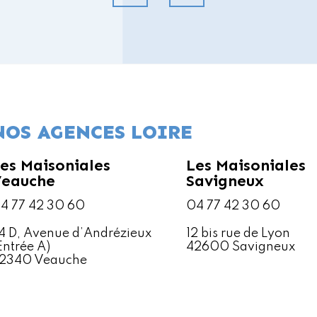
NOS AGENCES LOIRE
es Maisoniales
Les Maisoniales
Veauche
Savigneux
4 77 42 30 60
04 77 42 30 60
4 D, Avenue d’Andrézieux
12 bis rue de Lyon
Entrée A)
42600 Savigneux
2340 Veauche