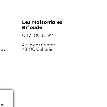
Les Maisoniales
Brioude
04 71 09 30 92
4 rue des Cyprès
lay
43100 Cohade
des