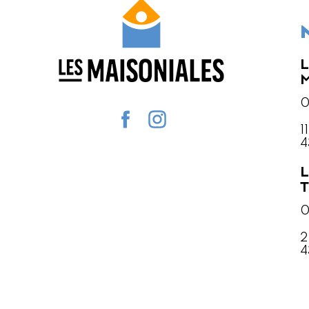
L
M
0
1
4
L
T
0
2
4