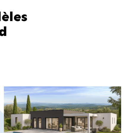
des chambres accueillantes pour
toute la famille.
èles
Son agencement malin optimise
chaque mètre carré et favorise une
d
circulation fluide dans la maison.
Avec
Atriale
, profitez d’un équilibre
parfait entre modernité, praticité et
bien-être.
Les Maisoniales, l’esprit maison.