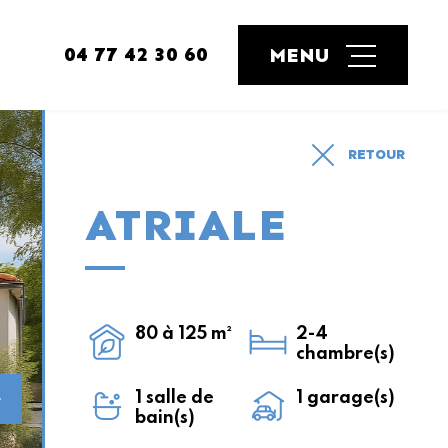
04 77 42 30 60
RETOUR
ATRIALE
80 à 125 m²
2-4
chambre(s)
1 salle de
1 garage(s)
bain(s)