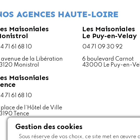
NOS AGENCES HAUTE-LOIRE
es Maisoniales
Les Maisoniales
onistrol
Le Puy-en-Velay
4 71 61 68 10
04 71 09 30 92
1 avenue de la Libération
6 boulevard Carnot
3120 Monistrol
43000 Le Puy-en-Ve
es Maisoniales
ence
4 71 61 68 10
 place de l’Hôtel de Ville
3190 Tence
Gestion des cookies
Sous réserve de vos choix, ce site met en œuvre 