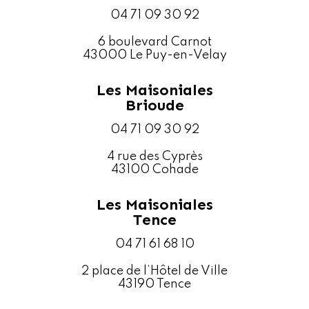
04 71 09 30 92
6 boulevard Carnot
43000 Le Puy-en-Velay
Les Maisoniales
Brioude
04 71 09 30 92
4 rue des Cyprès
43100 Cohade
Les Maisoniales
Tence
04 71 61 68 10
2 place de l’Hôtel de Ville
43190 Tence