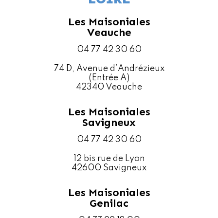
Les Maisoniales
Veauche
04 77 42 30 60
74 D, Avenue d’Andrézieux
(Entrée A)
42340 Veauche
Les Maisoniales
Savigneux
04 77 42 30 60
12 bis rue de Lyon
42600 Savigneux
Les Maisoniales
Genilac