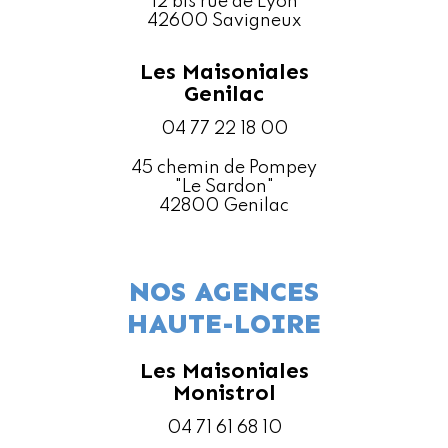
12 bis rue de Lyon
42600 Savigneux
Les Maisoniales
Genilac
04 77 22 18 00
45 chemin de Pompey
"Le Sardon"
42800 Genilac
NOS AGENCES
HAUTE-LOIRE
Les Maisoniales
Monistrol
04 71 61 68 10