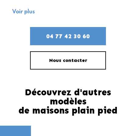
Avec
Lumeniale
, place à la lumière et à
Voir plus
l’élégance. Ce modèle de plain-pied séduit
par son architecture contemporaine et son
toit en tuiles traditionnelles, qui lui
04 77 42 30 60
permettent de s’intégrer avec harmonie
dans tous les paysages.
Grâce à ses
larges ouvertures
, chaque
pièce bénéficie d’une luminosité naturelle
Nous contacter
exceptionnelle. Le séjour s’ouvre
directement sur une terrasse spacieuse,
idéale pour vos repas en extérieur ou vos
Découvrez d'autres
moments de détente.
L’intérieur a été conçu pour allier confort
modèles
et fonctionnalité : un espace de vie
de maisons plain pied
convivial, une cuisine moderne et des
chambres accueillantes pour toute la
famille.
Lumeniale
, c’est la maison qui allie