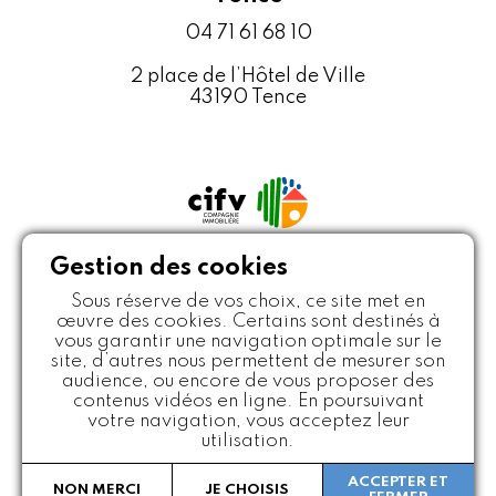
04 71 61 68 10
2 place de l’Hôtel de Ville
43190 Tence
Gestion des cookies
Sous réserve de vos choix, ce site met en
œuvre des cookies. Certains sont destinés à
vous garantir une navigation optimale sur le
site, d’autres nous permettent de mesurer son
Politique de protection des données
Mentions légales
audience, ou encore de vous proposer des
Crédits
Plan du site
contenus vidéos en ligne. En poursuivant
votre navigation, vous acceptez leur
utilisation.
Copyright ©Les Maisoniales
Constructeur de maisons individuelles Loire et Haute-Loire - Tous
ACCEPTER ET
NON MERCI
JE CHOISIS
droits réservés