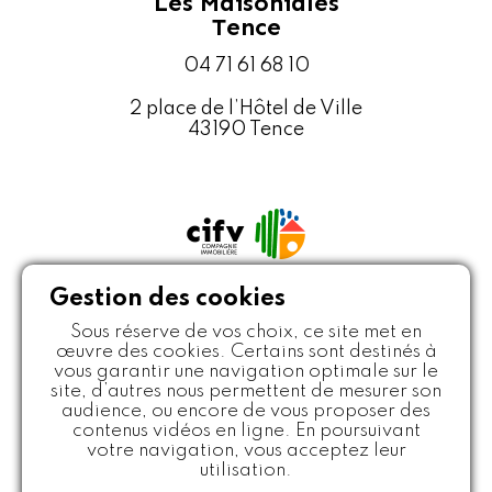
Les Maisoniales
Tence
04 71 61 68 10
2 place de l’Hôtel de Ville
43190 Tence
Gestion des cookies
Sous réserve de vos choix, ce site met en
œuvre des cookies. Certains sont destinés à
vous garantir une navigation optimale sur le
site, d’autres nous permettent de mesurer son
Politique de protection des données
Mentions légales
audience, ou encore de vous proposer des
Crédits
Plan du site
contenus vidéos en ligne. En poursuivant
votre navigation, vous acceptez leur
utilisation.
Copyright ©Les Maisoniales