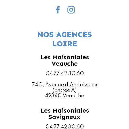
NOS AGENCES
LOIRE
Les Maisoniales
Veauche
04 77 42 30 60
74 D, Avenue d’Andrézieux
(Entrée A)
42340 Veauche
Les Maisoniales
Savigneux
04 77 42 30 60