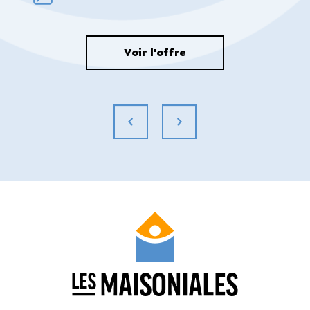
contractuelles.
Les tarifs sont applicables à partir du 1er
janvier 2025 et peuvent être modifiés sans
Voir l'offre
préavis. Le prix final peut varier en fonction
des options choisies et des prestations
demandées.
MANDAT N°121