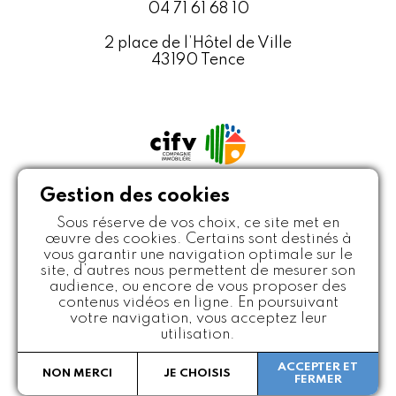
04 71 61 68 10
2 place de l’Hôtel de Ville
43190 Tence
Gestion des cookies
Sous réserve de vos choix, ce site met en
œuvre des cookies. Certains sont destinés à
vous garantir une navigation optimale sur le
site, d’autres nous permettent de mesurer son
Politique de protection des données
Mentions légales
audience, ou encore de vous proposer des
Crédits
Plan du site
contenus vidéos en ligne. En poursuivant
votre navigation, vous acceptez leur
utilisation.
Copyright ©Les Maisoniales
Constructeur de maisons individuelles Loire et Haute-Loire - Tous
ACCEPTER ET
NON MERCI
JE CHOISIS
droits réservés
FERMER