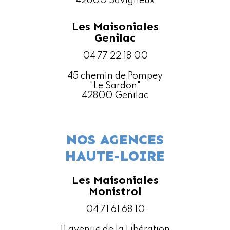
42600 Savigneux
Les Maisoniales
Genilac
04 77 22 18 00
45 chemin de Pompey
"Le Sardon"
42800 Genilac
NOS AGENCES
HAUTE-LOIRE
Les Maisoniales
Monistrol
04 71 61 68 10
11 avenue de la Libération