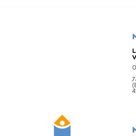
L
0
7
(
4