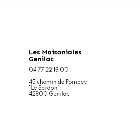
Les Maisoniales
Genilac
04 77 22 18 00
45 chemin de Pompey
"Le Sardon"
42800 Genilac