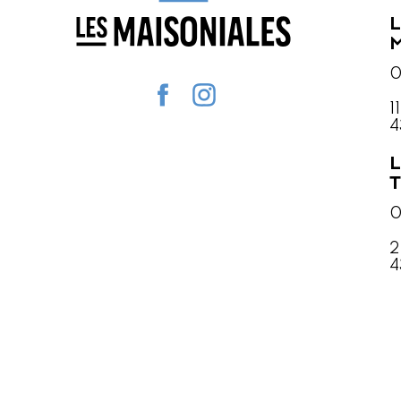
L
M
0
1
4
L
T
0
2
4