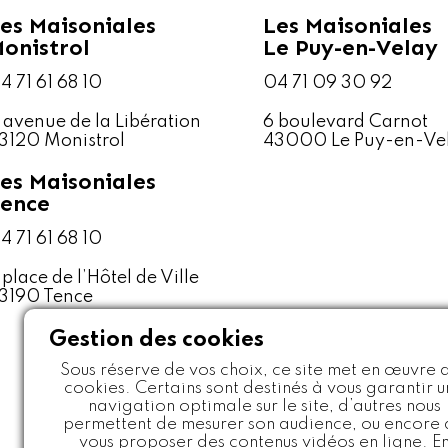
es Maisoniales
Les Maisoniales
onistrol
Le Puy-en-Velay
4 71 61 68 10
04 71 09 30 92
1 avenue de la Libération
6 boulevard Carnot
3120 Monistrol
43000 Le Puy-en-Ve
es Maisoniales
ence
4 71 61 68 10
 place de l’Hôtel de Ville
3190 Tence
Gestion des cookies
Sous réserve de vos choix, ce site met en œuvre 
cookies. Certains sont destinés à vous garantir 
navigation optimale sur le site, d’autres nous
permettent de mesurer son audience, ou encore
vous proposer des contenus vidéos en ligne. E