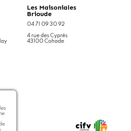
Les Maisoniales
Brioude
04 71 09 30 92
4 rue des Cyprès
lay
43100 Cohade
des
une
 de
n